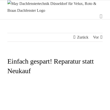
Zum
Inhalt
springen
Zurück
Vor
Einfach gespart! Reparatur statt
Neukauf
Zeige
grösseres
Bild