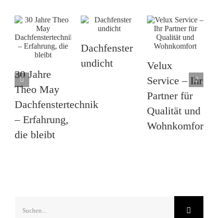
Dachfenster
undicht
V
Velux
30 Jahre
f
Service – Ihr
Theo May
D
Partner für
Dachfenstertechnik
Qualität und
– Erfahrung,
Wohnkomfort
die bleibt
Suche
nach: